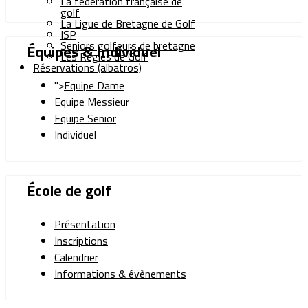
La fédération française de
golf
La Ligue de Bretagne de Golf
ISP
Seniors golfeurs de bretagne
Équipes & Individuel
Les Règles de Golf
Réservations (albatros)
">
Equipe Dame
Equipe Messieur
Equipe Senior
Individuel
École de golf
Présentation
Inscriptions
Calendrier
Informations & évènements