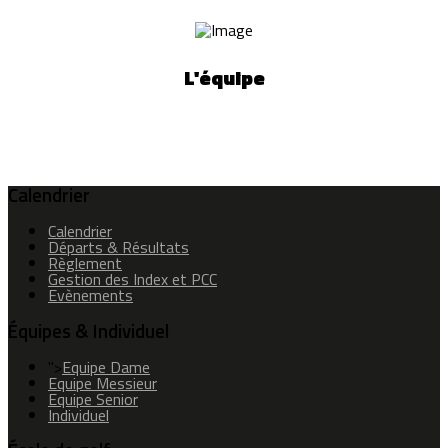
L'équipe
Calendrier
Calendrier
Départs & Résultats
Règlement
Gestion des Index et PCC
Evènements
Équipes & Individuel
">
Equipe Dame
Equipe Messieur
Equipe Senior
Individuel