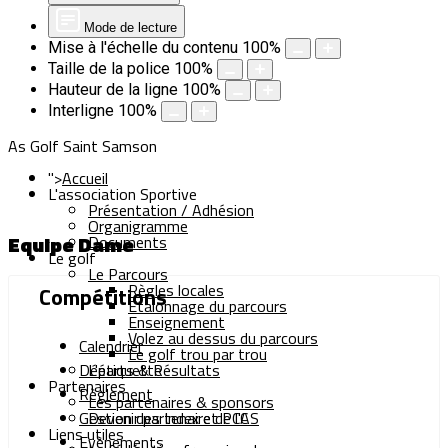
Mode de lecture
Mise à l'échelle du contenu
100
%
Taille de la police
100
%
Hauteur de la ligne
100
%
Interligne
100
%
As Golf Saint Samson
">
Accueil
L'association Sportive
Présentation / Adhésion
Organigramme
Equipe Dame
Documents
Le golf
Le Parcours
Règles locales
Compétitions
Etalonnage du parcours
Enseignement
Volez au dessus du parcours
Calendrier
Le golf trou par trou
Départs & Résultats
L'étiquette
Partenaires
Règlement
Les partenaires & sponsors
Gestion des Index et PCC
Devenir partenaire de l'AS
Liens utiles
Evènements