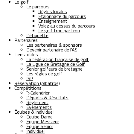
Le golf
Le parcours
Règles locales
Etalonnage du parcours
Enseignement
Volez au dessus du parcours
Le golf trou par trou
L'étiquette
Partenaires
Les partenaires & sponsors
Devenir partenaire de l'AS
Liens-utiles
La fédération française de golf
La Ligue de Bretagne de Golf
Senior golfeurs de bretagne
Les règles de golf
ISP
Réservation (Albatros)
Compétitions
">
Calendrier
Départs & Résultats
Règlement
Évènements
Équipes & individuel
Equipe Dame
Equipe Messieur
Équipe Senior
Individuel