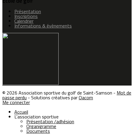
École de golf
Présentation
Inscriptions
Calendrier
Informations & évènements
© 2026 Association sportive du golf de Saint-Samson -
Mot de
passe perdu
- Solutions créatives par
Oacom
Me connecter
Accueil
L'association sportive
Présentation /adhésion
Organigramme
Documents