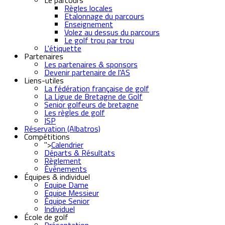
Le parcours
Règles locales
Etalonnage du parcours
Enseignement
Volez au dessus du parcours
Le golf trou par trou
L'étiquette
Partenaires
Les partenaires & sponsors
Devenir partenaire de l'AS
Liens-utiles
La fédération française de golf
La Ligue de Bretagne de Golf
Senior golfeurs de bretagne
Les règles de golf
ISP
Réservation (Albatros)
Compétitions
">
Calendrier
Départs & Résultats
Règlement
Évènements
Équipes & individuel
Equipe Dame
Equipe Messieur
Équipe Senior
Individuel
École de golf