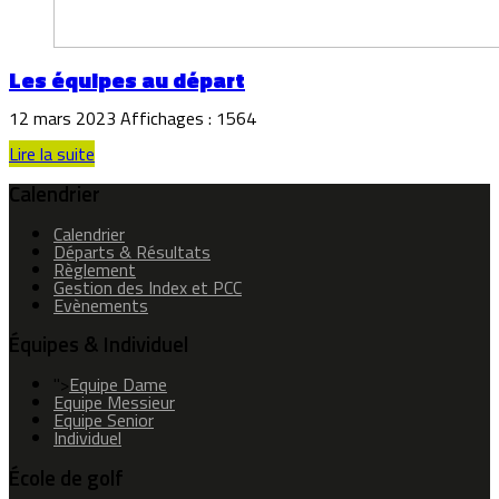
Les équipes au départ
12 mars 2023
Affichages : 1564
Lire la suite
Calendrier
Calendrier
Départs & Résultats
Règlement
Gestion des Index et PCC
Evènements
Équipes & Individuel
">
Equipe Dame
Equipe Messieur
Equipe Senior
Individuel
École de golf