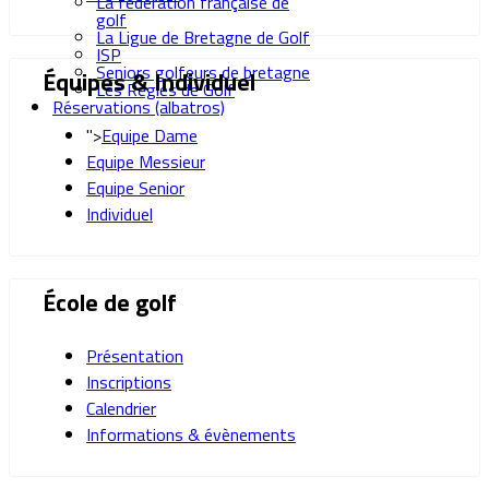
La fédération française de
golf
La Ligue de Bretagne de Golf
ISP
Seniors golfeurs de bretagne
Équipes & Individuel
Les Règles de Golf
Réservations (albatros)
">
Equipe Dame
Equipe Messieur
Equipe Senior
Individuel
École de golf
Présentation
Inscriptions
Calendrier
Informations & évènements