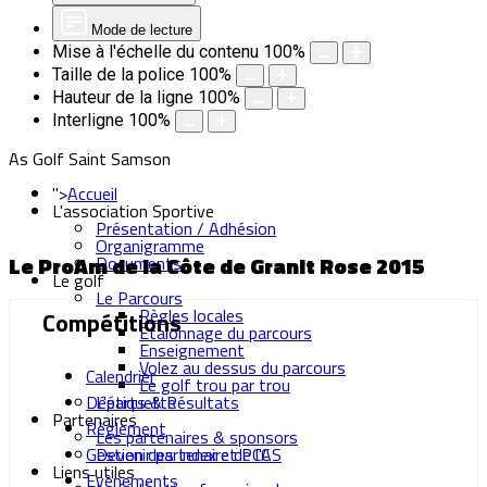
Mode de lecture
Mise à l'échelle du contenu
100
%
Taille de la police
100
%
Hauteur de la ligne
100
%
Interligne
100
%
As Golf Saint Samson
">
Accueil
L'association Sportive
Présentation / Adhésion
Organigramme
Le ProAm de la Côte de Granit Rose 2015
Documents
Le golf
Le Parcours
Règles locales
Compétitions
Etalonnage du parcours
Enseignement
Volez au dessus du parcours
Calendrier
Le golf trou par trou
Départs & Résultats
L'étiquette
Partenaires
Règlement
Les partenaires & sponsors
Gestion des Index et PCC
Devenir partenaire de l'AS
Liens utiles
Evènements