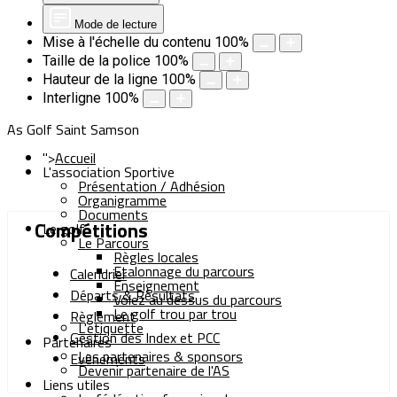
Mode de lecture
Mise à l'échelle du contenu
100
%
Taille de la police
100
%
Hauteur de la ligne
100
%
Interligne
100
%
As Golf Saint Samson
">
Accueil
L'association Sportive
Présentation / Adhésion
Organigramme
Documents
Compétitions
Le golf
Le Parcours
Règles locales
Etalonnage du parcours
Calendrier
Enseignement
Départs & Résultats
Volez au dessus du parcours
Le golf trou par trou
Règlement
L'étiquette
Gestion des Index et PCC
Partenaires
Les partenaires & sponsors
Evènements
Devenir partenaire de l'AS
Liens utiles