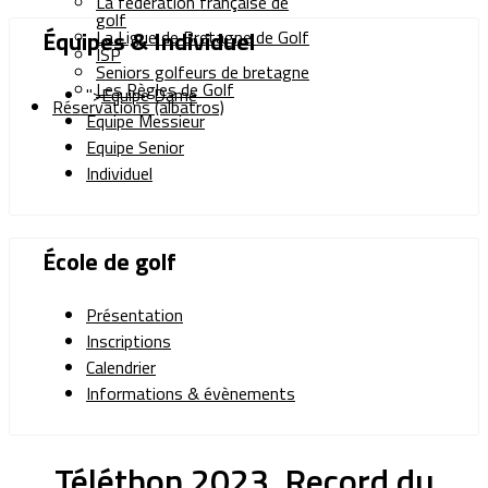
La fédération française de
golf
Équipes & Individuel
La Ligue de Bretagne de Golf
ISP
Seniors golfeurs de bretagne
Les Règles de Golf
">
Equipe Dame
Réservations (albatros)
Equipe Messieur
Equipe Senior
Individuel
École de golf
Présentation
Inscriptions
Calendrier
Informations & évènements
Téléthon 2023. Record du