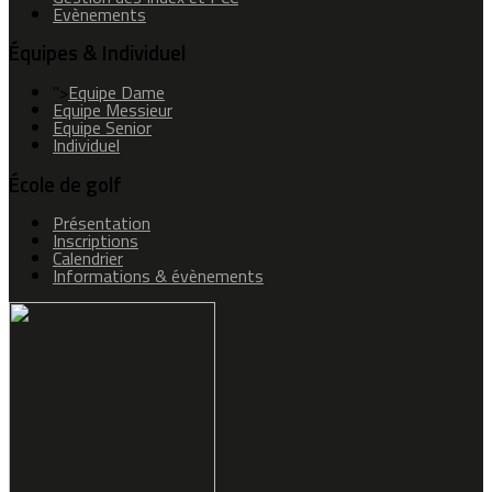
Evènements
Équipes & Individuel
">
Equipe Dame
Equipe Messieur
Equipe Senior
Individuel
École de golf
Présentation
Inscriptions
Calendrier
Informations & évènements